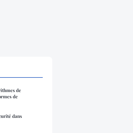
rithmes de
ormes de
curité dans