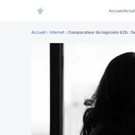
Accueil
Actu
Accueil
›
Internet
›
Comparateur de logiciels b2b : fai