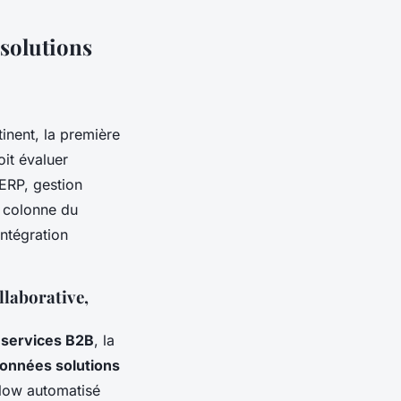
 solutions
tinent, la première
oit évaluer
 ERP, gestion
e colonne du
intégration
llaborative,
 services B2B
, la
données solutions
flow automatisé