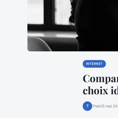
INTERNET
Compara
choix i
T
Théo
15 mai 2