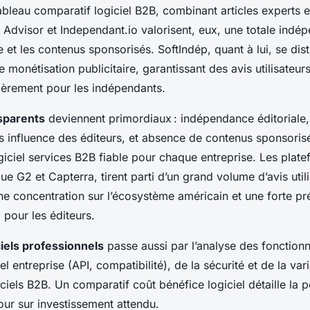
ableau comparatif logiciel B2B, combinant articles experts e
 Advisor et Independant.io valorisent, eux, une totale indé
te et les contenus sponsorisés. SoftIndép, quant à lui, se dis
e monétisation publicitaire, garantissant des avis utilisateur
ulièrement pour les indépendants.
nsparents
deviennent primordiaux : indépendance éditoriale
influence des éditeurs, et absence de contenus sponsorisé
giciel services B2B fiable pour chaque entreprise. Les plat
ue G2 et Capterra, tirent parti d’un grand volume d’avis utili
e concentration sur l’écosystème américain et une forte p
pour les éditeurs.
ciels professionnels
passe aussi par l’analyse des fonctionn
iel entreprise (API, compatibilité), de la sécurité et de la va
iels B2B. Un comparatif coût bénéfice logiciel détaille la 
etour sur investissement attendu.