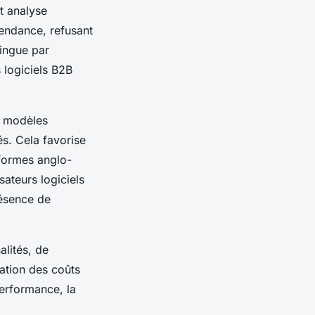
t analyse
pendance, refusant
tingue par
s logiciels B2B
, modèles
s. Cela favorise
eformes anglo-
sateurs logiciels
résence de
alités, de
riation des coûts
performance, la