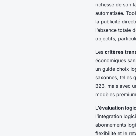
richesse de son t
automatisée. Tool
la publicité direc
l’absence totale d
objectifs, partic
Les
critères tra
économiques sans 
un guide choix lo
saxonnes, telles q
B2B, mais avec un
modèles premium 
L’
évaluation logi
l’intégration logic
abonnements logic
flexibilité et le r