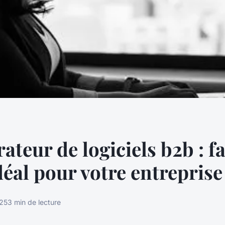
teur de logiciels b2b : fa
déal pour votre entreprise
025
3 min de lecture