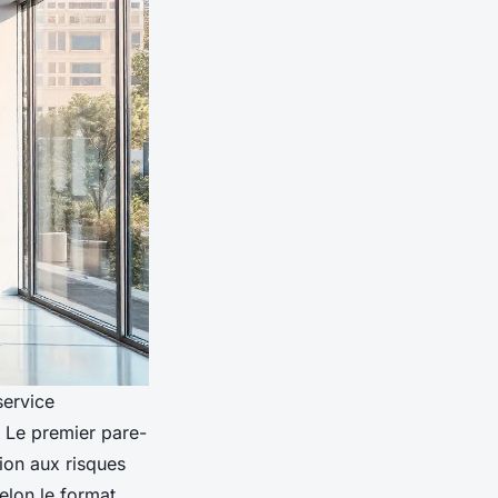
service
. Le premier pare-
tion aux risques
elon le format,