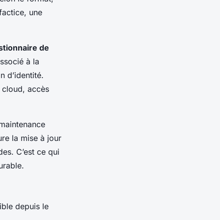
factice, une
stionnaire de
ssocié à la
n d’identité.
s cloud, accès
a maintenance
e la mise à jour
des. C’est ce qui
rable.
ible depuis le