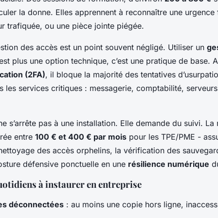
culer la donne. Elles apprennent à reconnaître une urgence 
r trafiquée, ou une pièce jointe piégée.
estion des accès est un point souvent négligé. Utiliser un
ge
est plus une option technique, c’est une pratique de base. A
cation (2FA)
, il bloque la majorité des tentatives d’usurpatio
s les services critiques : messagerie, comptabilité, serveur
 ne s’arrête pas à une installation. Elle demande du suivi. L
urée entre
100 € et 400 € par mois
pour les TPE/PME - assur
nettoyage des accès orphelins, la vérification des sauvegar
osture défensive ponctuelle en une
résilience numérique
du
uotidiens à instaurer en entreprise
es déconnectées
: au moins une copie hors ligne, inaccess