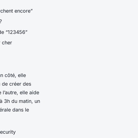
rchent encore”
?
 de “123456”
 cher
n côté, elle
u de créer des
’autre, elle aide
à 3h du matin, un
érale dans le
ecurity