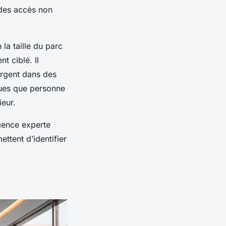
 des accès non
n la taille du parc
t ciblé. Il
’argent dans des
iques que personne
ieur.
agence experte
ttent d’identifier