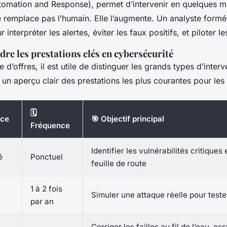
tomation and Response), permet d’intervenir en quelques mi
ne remplace pas l’humain. Elle l’augmente. Un analyste formé
 interpréter les alertes, éviter les faux positifs, et piloter l
e les prestations clés en cybersécurité
e d’offres, il est utile de distinguer les grands types d’inter
 un aperçu clair des prestations les plus courantes pour les 
🗓️
ice
🎯 Objectif principal
Fréquence
Identifier les vulnérabilités critiques 
é
Ponctuel
feuille de route
1 à 2 fois
Simuler une attaque réelle pour tester
par an
Corriger les failles au fil de l’eau, ass