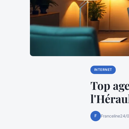
INTERNET
Top age
l'Hérau
F
Franceline
24/