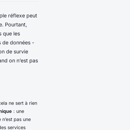
le réflexe peut
e. Pourtant,
s que les
s de données -
on de survie
nd on n’est pas
ela ne sert à rien
hnique
: une
e n’est pas une
des services