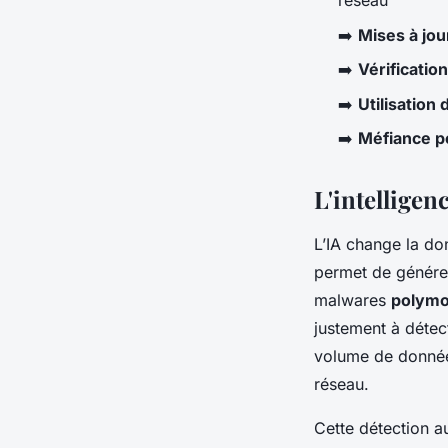
réseau
➡️
Mises à jo
➡️
Vérificatio
➡️
Utilisation
➡️
Méfiance p
L'intelligenc
L’IA change la do
permet de générer
malwares
polym
justement à déte
volume de données
réseau.
Cette détection a