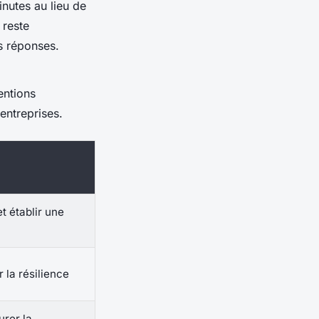
nutes au lieu de
 reste
es réponses.
ventions
entreprises.
et établir une
 la résilience
urer la