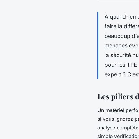
À quand remo
faire la diff
beaucoup d’en
menaces évol
la sécurité n
pour les TPE
expert ? C’es
Les piliers 
Un matériel perfor
si vous ignorez pa
analyse complète d
simple vérificati